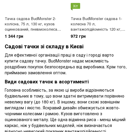
Хіт
Тачка садова BudMonster 2-
Тачка BudMonster садова 1-
колісна, 75 л, 130 кг, кузов
колесна 70 л,
оцинкований, пневмоколеса
вантажопідйомність 120 кг,
3.5х8, (01-003)
колесо пневмо пластик 3.5x6
1 344 грн
972 грн
(01-001П)
Садові тачки зі складу в Києві
Для ефективної організації праці в саду і городі варто
купити садову тачку. BudMonster надає можливість
роздрібних покупок безпосередньо від виробника. Крім того,
приймаємо замовлення оптом.
Види садових тачок в асортименті
Головна особливість, за якою ці вироби відрізняються
будівельних в тому, що вони здатні витримувати порівняно
невелику вагу (до 180 кг). В іншому, вони схожі зовнішнім
виглядом і якістю. Яскравий дизайн обмежується жовто-
чорними колесами і рамою. Кузов виготовлено з
оцинкованого металу. Ще одна відмінна риса - менш міцний
каркас, ніж у будівельних моделей, ніж визначається
відносно невисокий показник вантажопідйомності.