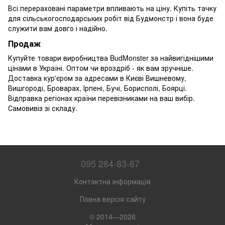
Всі перераховані параметри впливають на ціну. Купіть тачку
для сільськогосподарських робіт від Будмонстр і вона буде
служити вам довго і надійно.
Продаж
Купуйте товари виробництва BudMonster за найвигіднішими
цінами в Україні. Оптом чи вроздріб - як вам зручніше.
Доставка кур'єром за адресами в Києві Вишневому,
Вишгороді, Броварах, Ірпені, Бучі, Борисполі, Боярці.
Відправка регіонах країни перевізниками на ваш вибір.
Самовивіз зі складу.
095 284-83-67
Контактна інформація
Повна версія сайту
© 2014—2026