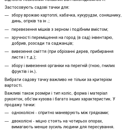
Застосовують садові тачки для:
збору врожаю картоплі, кабачка, кукурудзи, соняшнику,
динь, огірків та ін .;
перевезення мішків з зерном і подібним вмістом;
зручності переміщення на город (в сад) інвентарю,
добрив, розсади та саджанців;
вивезення сміття (при обрізанні дерев, прибирання
листя і т.д.);
збору і вивезення органіки на перегній (гною, гнилих
фруктів і ін.).
Вибрати садову тачку важливо не тільки за критерієм
вартості.
Важливі також розміри і тип коліс, форма і матеріал
рукояток, обс'єм кузова і багато інших характеристик. У
продажу тачки:
одноколісні - спритно маневрують між грядками;
двоколісні - міцно стоять на чотирьох опорах,
вимагають менше зусиль людини для пересування.