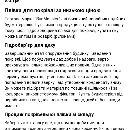
872 грн
Плівка для покрівлі за низькою ціною
Торгова марка "BudMonster" - вітчизняний виробник надійних
будматеріалів. Тут - якісна продукція за доступною ціною, у
тому числі гідроізоляційна плівка для покрівлі, купити яку
можна оптом і в роздріб (рулонами).
Гідробар'єр для даху
Завершальний етап спорудження будинку - зведення
покрівлі. Щоб побудувати дах добре і надовго, варто
враховувати кілька найважливіших правил. Одне з них -
застосування пароізоляції і гідроізоляції для продовження
терміну експлуатації утеплювача. Плівка захищає його від
попадання вологи зверху і від утворення конденсату знизу.
Ви можете підібрати матеріал по товщині (щільності) і за
кольором, використовуючи фільтри. Купіть будматеріал від
виробника за вигідною вартістю і заощаджуйте без шкоди
якості.
Продаж покрівельної плівки зі складу
Виберіть з каталогу все, що вам знадобиться для
отримання дозволу замовлення через корзину. Якщо товару