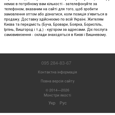
немає в потрібному вам кількості - зателефонуйте за
телефоном, вказаним на сайті для того, щоб зробити
замовлення оптом або дізнатися, коли позиція з'явиться в
продажу. Доставку здійснюємо по всій Україні. Жителям
Києва та передмість (Буча, Бровари, Боярка, Бориспіль,
Ірпінь, Вишгород і т.д.) - кур'єром за адресами. Діє послуга
самовивезення - склади знаходяться в Києві і Вишневому.
095 284-83-67
Контактна інформація
Повна версія сайту
© 2014—2026
Монстри якості
Укр
Рус