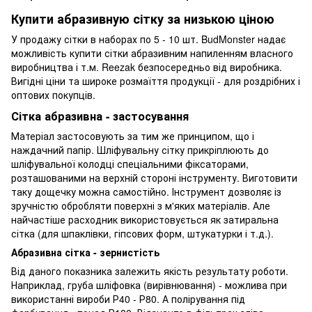
Купити абразивную сітку за низькою ціною
У продажу сітки в наборах по 5 - 10 шт. BudMonster надає
можливість купити сітки абразивним напиленням власного
виробництва і т.м. Reezak безпосередньо від виробника.
Вигідні ціни та широке розмаїття продукції - для роздрібних і
оптових покупців.
Сітка абразивна - застосування
Матеріал застосовують за тим же принципом, що і
наждачний папір. Шліфувальну сітку прикріплюють до
шліфувальної колодці спеціальними фіксаторами,
розташованими на верхній стороні інструменту. Виготовити
таку дощечку можна самостійно. Інструмент дозволяє із
зручністю обробляти поверхні з м'яких матеріалів. Але
найчастіше расходник використовується як затиральна
сітка (для шпаклівки, гіпсових форм, штукатурки і т.д.).
Абразивна сітка - зернистість
Від даного показника залежить якість результату роботи.
Наприклад, груба шліфовка (вирівнювання) - можлива при
використанні вироби Р40 - Р80. А полірування під