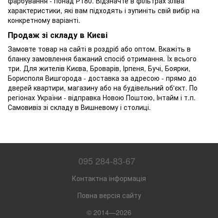
фарбування - понад Р180. Відзначте в фільтрах зліва
характеристики, які вам підходять і зупиніть свій вибір на
конкретному варіанті.
Продаж зі складу в Києві
Замовте товар на сайті в роздріб або оптом. Вкажіть в
бланку замовлення бажаний спосіб отримання. Їх всього
три. Для жителів Києва, Броварів, Ірпеня, Бучі, Боярки,
Борисполя Вишгорода - доставка за адресою - прямо до
дверей квартири, магазину або на будівельний об'єкт. По
регіонах України - відправка Новою Поштою, Інтайм і т.п.
Самовивіз зі складу в Вишневому і столиці.
095 284-83-67
Контактна інформація
Повна версія сайту
© 2014—2026