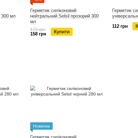
Герметик силіконовий
Герметик си
й 300 мл
нейтральний Selsil прозорий 300
універсальни
мл
112 грн
172 грн
Купити
158 грн
Новинка
Герметик силіконовий