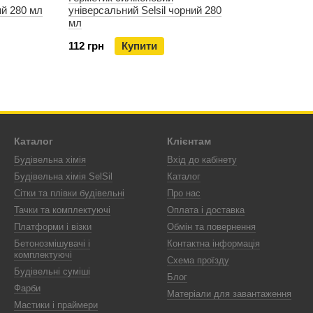
ий 280 мл
універсальний Selsil чорний 280
мл
112 грн
Купити
Каталог
Клієнтам
Будівельна хімія
Вхід до кабінету
Будівельна хімія SelSil
Каталог
Сітки та плівки будівельні
Про нас
Тачки та комплектуючі
Оплата і доставка
Платформи і візки
Обмін та повернення
Бетонозмішувачі і
Контактна інформація
комплектуючі
Схема проїзду
Будівельні суміші
Блог
Фарби
Матеріали для завантаження
Мастики і праймери