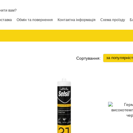
нити вам?
оставка
Обмін та повернення
Контактна інформація
Схема проїзду
Б
за популярніс
Сортування: