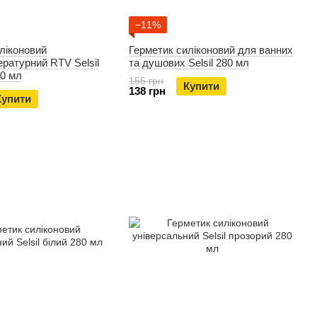
−11%
ліконовий
Герметик силіконовий для ванних
ратурний RTV Selsil
та душових Selsil 280 мл
80 мл
155 грн
Купити
138 грн
Купити