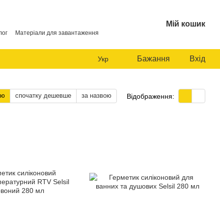
Мій кошик
лог
Матеріали для завантаження
Бажання
Вхід
Укр
тю
спочатку дешевше
за назвою
Відображення: