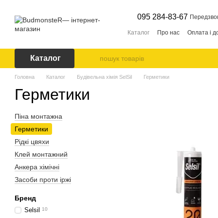
Перейти до основного контенту
095 284-83-67
Передзво
Каталог
Про нас
Оплата і д
Каталог
Головна
Каталог
Будівельна хімія SelSil
Герметики
Герметики
Піна монтажна
Герметики
Рідкі цвяхи
Клей монтажний
Анкера хімічні
Засоби проти іржі
Бренд
Selsil
10