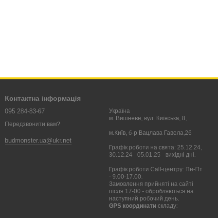
Контактна інформація
095 284-83-67
Україна
м. Вишневе, вул. Київська, 8;
Передзвонити вам?
м.Київ, б-р Вацлава Гавела,26
budmonster.ua@ukr.net
Графік роботи на свята: 25.12.24,
30.12.24 - 05.01.25 - вихідні дні.
Графік роботи Call-центру: Пн-Пт
- 9.00-17.00.
Замовлення прийняті на сайті
після 17-00 - обробляються на
наступний робочий день.
GPS координати
складу: