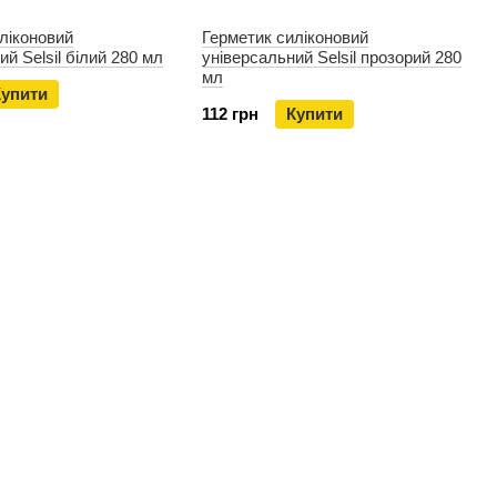
ліконовий
Герметик силіконовий
й Selsil білий 280 мл
універсальний Selsil прозорий 280
мл
Купити
112 грн
Купити