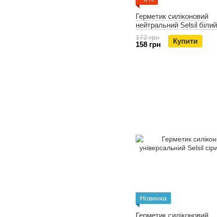
Герметик силіконовий
нейтральний Selsil біли
172 грн
Купити
158 грн
Новинка
Герметик силіконовий