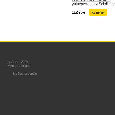
універсальний Selsil сір
112 грн
Купити
© 2014—2026
Монстри якості
Мобільна версія