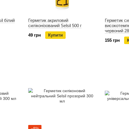
il білий
Герметик акриловий
Герметик си
силіконізований Selsil 500 г
високотемпе
червоний 2
49 грн
Купити
155 грн
−8%