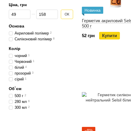
Ціна, грн
Новинка
Від Ціна, грн
До Ціна, грн
ОК
Герметик акриловий Sels
500 г
Основа
Акриловий полімер
2
52 грн
Купити
Силіконовий полімер
8
Колір
чорний
1
Червоний
1
білий
4
прозорий
3
сірий
1
Об`єм
500 г
2
280 мл
6
300 мл
2
−8%