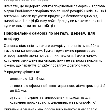
Шукаєте, де недорого купити покрівельні саморізи? Торгова
марка BudMonster подбала про те, щоб роздрібні клієнти, як і
оптовики, могли купувати продукцію безпосередньо від
виробника. На офіційному сайті бренду ви можете знайти і
купити саморізи по низькій ціні.
Покрівельний саморіз по металу, дереву, для
шиферу
Основна відмінність такого саморізу - наявність шайби з
гумою під капелюшком. Гумка герметично прилягає до
отвору, запобігаючи потрапляння вологи. Таким чином,
кріплення захищене від опадів: йому не загрожує покритися
іржею, що гарантує службу протягом довгого часу.
У продажу кріплення:
довжиною 1,3 - 9 см;
з головкою сферичної і шестигранною, діаметром від 4,2
до 6,3 мм;
суто для покрівлі та універсальні (підходять для
кріплення профнастилу, деревини, металопрофілю).
Кріпильні елементи між собою відрізняються частотою