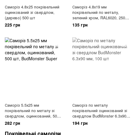
Саморіз 4.8x25 покрівельний
Саморіз 4.8х19 мм
оцинкований зі свердлом,
покрівельний по металу,
(дерево) 500 шт
зелений хром, RAL6020, 250
шт, BudMonster Super
225 грн
135 грн
Саморіз 5.5х25 мм
Саморіз по металу
покрівельний по металу зі
покрівельний оцинкований зі
свердлом, оцинкований, 500
свердлом BudMonster 6.3х90
шт, BudMonster Super
мм, 100 шт
282 грн
194 грн
Покрівельні саморізи