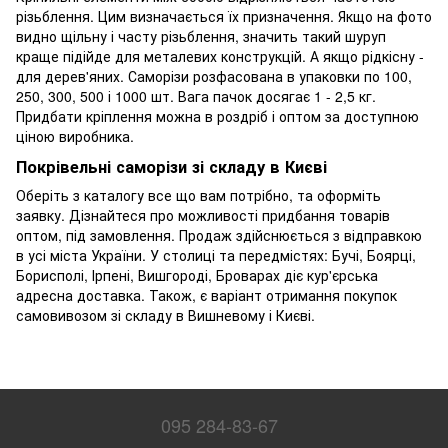
різьблення. Цим визначається їх призначення. Якщо на фото
видно щільну і часту різьблення, значить такий шуруп
краще підійде для металевих конструкцій. А якщо рідкісну -
для дерев'яних. Саморізи розфасована в упаковки по 100,
250, 300, 500 і 1000 шт. Вага пачок досягає 1 - 2,5 кг.
Придбати кріплення можна в роздріб і оптом за доступною
ціною виробника.
Покрівельні саморізи зі складу в Києві
Оберіть з каталогу все що вам потрібно, та оформіть
заявку. Дізнайтеся про можливості придбання товарів
оптом, під замовлення. Продаж здійснюється з відправкою
в усі міста України. У столиці та передмістях: Бучі, Боярці,
Борисполі, Ірпені, Вишгороді, Броварах діє кур'єрська
адресна доставка. Також, є варіант отримання покупок
самовивозом зі складу в Вишневому і Києві.
095 284-83-67