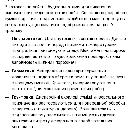
В каталозі на сайті – будівельна хімія для виконання
різноманітних видів ремонтних робіт. Спеціально розроблені
суміші відрізняються високою надійністю і мають доступну
собівартість, що позитивно відображається на ціні. У
продажу:
Піни монтажні.
Для внутрішніх і зовнішніх робіт. Деякі з
них здатні встояти перед низькими температурами
повітря. Інші - витримують спеку. Монтажні піни широко
поширені, як тепло- і звукоізолюючий прошарок, яким
заповнюють щілини і порожнечі.
Герметики.
Універсальні і санітарні герметики
дозволяють надовго зберегти ремонт у ванній і на кухні
в кращому вигляді. Крім того, використовуються в
сантехніці (для монтажних і ремонтних робіт).
Грунтовки.
Дисперсійні акрилові суміші універсального
призначення застосовуються для попередньої обробки
поверхонь (штукатурка, дерево). Вони знижують їх
водопоглинаючу властивість і підвищують адгезію,
знижуючи витрату декоративно-оздоблювальних
матеріалів.