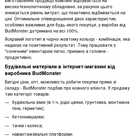
Виготовлення продукції компанії відбувається на
високотехнологічному обладнанні, за рахунок цього
знижується рівень витрат, що позитивно відбивається на
ціні. Оптимальне співвідношення двох характеристик,
особливо важливих для будь-якого покупця, у виробах від
BudMonster дотримано на всі 100%.
Яскравий логотип в чорно-жовтому кольорі - комбінація, яка
надихає на позитивний результат. Тому працювати з
"сонячним" інвентарем легко, приємно а головне -
продуктивно.
Будівельні матеріали в інтернет-магазині від
виробника BudMonster
Вигідні ціни, опт, можливість робити покупки прямо зі
складу - BudMonster подбав про кожного клієнта. У продажу
такі категорії товарів:
будівельна хімія (в т.ч. рідкі цвяхи, грунтовка, монтажна
піна, герметик);
бетономішалки;
тачки і колеса;
навантажувальні платформи;