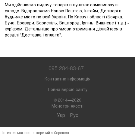
Ми здійснюємо видачу товарів в пунктах самовивозу зі
складу. Відправляємо Новою Поштою, Інтайм, Делівері в
будь-яке місто по всій Україні. По Києву і області (Боярка,
Буча, Бровари, Бориспіль, Вишгород, Ірпінь, Вишневе і т.д.) -
кур'єром. Детальніше про умови отримання дізнайтеся в
розділі "Доставка і оплата".
095 284-83-67
Контактна інформація
Повна версія сайту
© 2014—2026
Монстри якості
Укр
Рус
Інтернет-магазин створений з Хорошоп