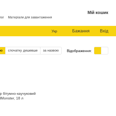
Мій кошик
лог
Матеріали для завантаження
Бажання
Вхід
Укр
тю
спочатку дешевше
за назвою
Відображення: