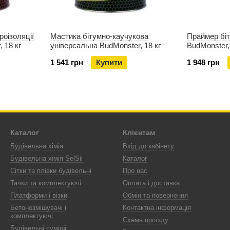
роізоляції
Мастика бітумно-каучукова
Праймер бі
 18 кг
універсальна BudMonster, 18 кг
BudMonster,
1 541 грн
Купити
1 948 грн
Каталог
Клієнтам
Будівельна хімія
Вхід до кабінету
Будівельна хімія SelSil
Каталог
Сітки та плівки будівельні
Про нас
Тачки та комплектуючі
Оплата і доставка
Платформи і візки
Обмін та повернення
Бетонозмішувачі і
Контактна інформація
комплектуючі
Схема проїзду
Будівельні суміші