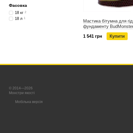
Фасовка
18 кг
2
18 л
1
Мастика бітумна для гід
фундаменту BudMonster,
1 541 грн
Купити
© 2014—2026
Монстри якості
Мобільна версія