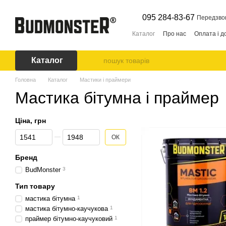
Перейти до основного контенту
095 284-83-67
Передзво
Каталог
Про нас
Оплата і д
Каталог
Головна
Каталог
Мастики і праймери
Мастика бітумна і праймер
Ціна, грн
Від Ціна, грн
До Ціна, грн
ОК
Бренд
BudMonster
3
Тип товару
мастика бітумна
1
мастика бітумно-каучукова
1
праймер бітумно-каучуковий
1