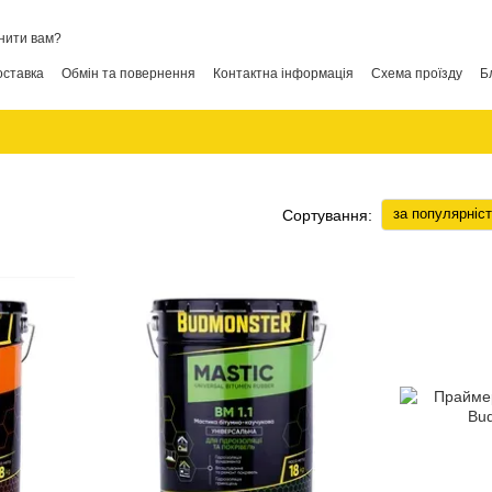
нити вам?
оставка
Обмін та повернення
Контактна інформація
Схема проїзду
Б
за популярніс
Сортування: