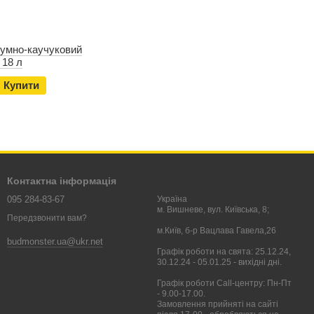
тумно-каучуковий
 18 л
Купити
Контактна інформація
095 284-83-67
Україна
м. Вишневе, вул. Київська, 8;
Передзвонити вам?
м.Київ, б-р Вацлава Гавела,26
budmonster.ua@ukr.net
Графік роботи на свята: 25.12.24,
30.12.24 - 05.01.25 - вихідні дні.
Графік роботи Call-центру: Пн-Пт
- 9.00-17.00.
Замовлення прийняті на сайті