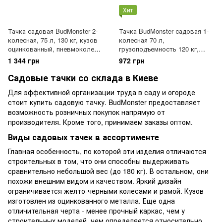
Хит
Тачка садовая BudMonster 2-
Тачка BudMonster садовая 1-
колесная, 75 л, 130 кг, кузов
колесная 70 л,
оцинкованный, пневмоколесо
грузоподъемность 120 кг,
3.5х8, (01-003)
колесо пневвмо пластик
1 344 грн
972 грн
3.5x6 (01-001П)
Садовые тачки со склада в Киеве
Для эффективной организации труда в саду и огороде
стоит купить садовую тачку. BudMonster предоставляет
возможность розничных покупок напрямую от
производителя. Кроме того, принимаем заказы оптом.
Виды садовых тачек в ассортименте
Главная особенность, по которой эти изделия отличаются
строительных в том, что они способны выдерживать
сравнительно небольшой вес (до 180 кг). В остальном, они
похожи внешним видом и качеством. Яркий дизайн
ограничивается желто-черными колесами и рамой. Кузов
изготовлен из оцинкованного металла. Еще одна
отличительная черта - менее прочный каркас, чем у
строительных моделей, чем определяется относительно