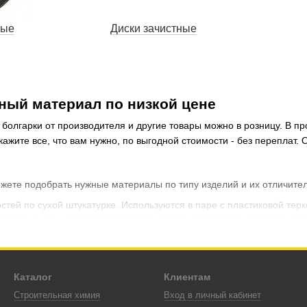
ные
Диски зачистные
дный материал по низкой цене
 болгарки от производителя и другие товары можно в розницу. В 
ажите все, что вам нужно, по выгодной стоимости - без переплат. 
ете подобрать нужные материалы по типу изделий и их отличител
тей по сухой штукатурке. Используются в паре с пластиковой терк
первоначальная обработка; Р120 - Р180 - подготовка под обои; Р22
рки. Подбираются по внешнему и внутреннему диаметру под конкр
т, в том числе - очищению металла от коррозии. Чем больше зерни
Каталог
Клиентам
м, но специализируются на грубой очистке металла.
Строительная химия
Вход в личный кабинет
ыгодной розничной цене, напрямую от производителя. Забирайте п