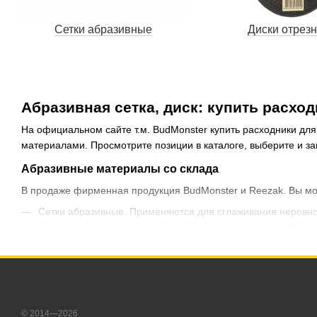
Сетки абразивные
Диски отрез
Абразивная сетка, диск: купить расхо
На официальном сайте т.м. BudMonster купить расходники для
материалами. Просмотрите позиции в каталоге, выберите и зак
Абразивные материалы со склада
В продаже фирменная продукция BudMonster и Reezak. Вы мож
Сетки абразивные. Применяются для сглаживания неровнос
зависеть качество обработанной поверхности: ниже Р100 - 
Диски отрезные. Являются расходниками для УШМ - болга
Диски лепестковые. Предназначены для шлифовальных рабо
Диски зачистные. По назначению схожи с предыдущим видо
Заказывайте стройматериалы, инструменты и расходники по в
© 2014—2026