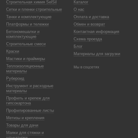
Строительная химия SelSil
Каталог
угие способы доставки. В отдаленные города Украины - курьерской
Сетки и пленки строительные
О нас
 доставка.
Тачки и комплектующие
Оплата и доставка
Платформы и тележки
Обмен и возврат
Бетономешалки и
Контактная информация
комплектующие
Схема проезда
Строительные смеси
Блог
Краски
Материалы для загрузки
Мастики и праймеры
Теплоизоляционные
Мы в соцсетях
материалы
Рубероид
Инструмент и расходные
материалы
Профиль и крепеж для
гипсокартона
Профилированные листы
Метизы и крепления
Товары для дачи
Маяки для стяжки и
штукатурки