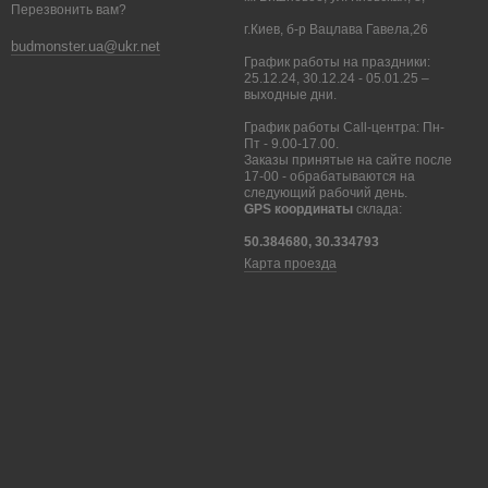
Перезвонить вам?
 службой на выбор клиента. По Киеву и пригороду (Бровары,
г.Киев, б-р Вацлава Гавела,26
budmonster.ua@ukr.net
График работы на праздники:
25.12.24, 30.12.24 - 05.01.25 –
выходные дни.
График работы Call-центра: Пн-
Пт - 9.00-17.00.
Заказы принятые на сайте после
17-00 - обрабатываются на
следующий рабочий день.
GPS координаты
склада:
50.384680, 30.334793
Карта проезда