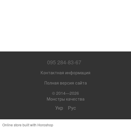
095 284-83-67
Контактная информация
Полная версия сайта
© 2014—2026
Монстры качества
Укр
Рус
Online store built with Horoshop