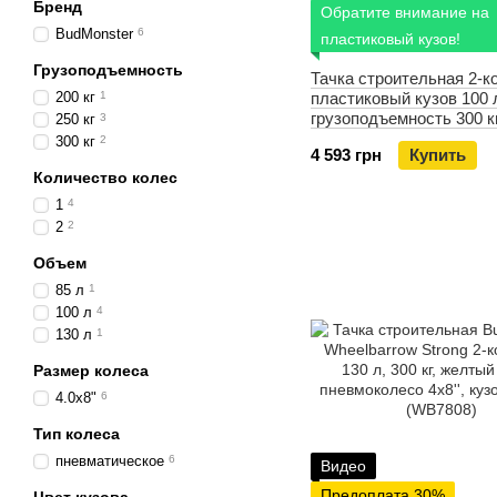
Бренд
Обратите внимание на
BudMonster
6
пластиковый кузов!
Грузоподъемность
Тачка строительная 2-к
200 кг
1
пластиковый кузов 100 
грузоподъемность 300 
250 кг
3
PROFESSIONAL WB78
300 кг
2
4 593 грн
Купить
Количество колес
1
4
2
2
Объем
85 л
1
100 л
4
130 л
1
Размер колеса
4.0х8"
6
Тип колеса
пневматическое
6
Видео
Предоплата 30%