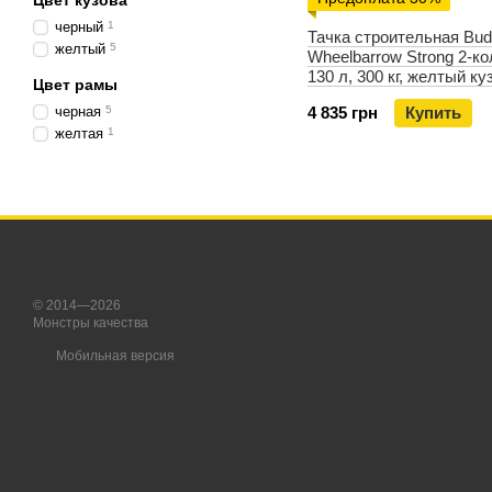
Цвет кузова
черный
1
Тачка строительная Bu
желтый
5
Wheelbarrow Strong 2-ко
130 л, 300 кг, желтый ку
Цвет рамы
пневмоколесо 4х8'', кузо
черная
5
4 835 грн
Купить
(WB7808)
желтая
1
© 2014—2026
Монстры качества
Мобильная версия