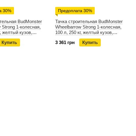
а 30%
Предоплата 30%
ительная BudMonster
Тачка строительная BudMonster
 Strong 1-колесная,
Wheelbarrow Strong 1-колесная,
г, желтый кузов,
100 л, 250 кг, желтый кузов,
, пневмоколесо 4х8'',
черная рама сплошная,
Купить
3 361 грн
Купить
м, (WB8602)
пневмоколесо 4х8'', кузов 1.0 мм,
(WB7402)