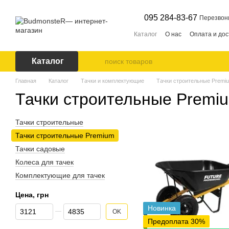
Перейти к основному контенту
095 284-83-67
Перезвон
Каталог
О нас
Оплата и дос
Каталог
Главная
Каталог
Тачки и комплектующие
Тачки строительные Premi
Тачки строительные Premi
Тачки строительные
Тачки строительные Premium
Тачки садовые
Колеса для тачек
Комплектующие для тачек
Цена, грн
От Цена, грн
До Цена, грн
Новинка
OK
Предоплата 30%