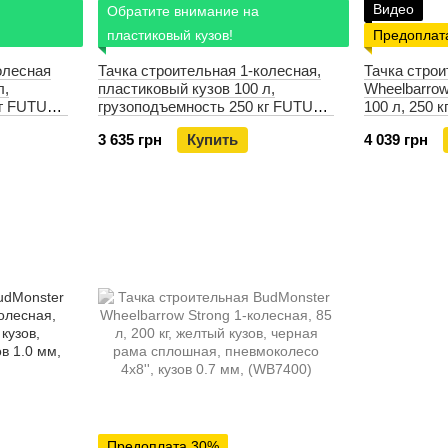
Видео
Обратите внимание на
пластиковый кузов!
Предоплат
олесная
Тачка строительная 1-колесная,
Тачка стро
л,
пластиковый кузов 100 л,
Wheelbarrow
кг FUTURE
грузоподъемность 250 кг FUTURE
100 л, 250 к
08P
PROFESSIONAL WB8602P
черная рама
3 635 грн
Купить
4 039 грн
кузов 1.0 м
Предоплата 30%