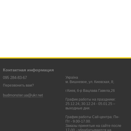
Контактная информация
095 284-83-67
Україна
м. Вишневое, ул. Киевская, 8;
Перезвонить вам?
г.Киев, б-р Вацлава Гавела,26
budmonster.ua@ukr.net
График работы на праздники:
25.12.24, 30.12.24 - 05.01.25 –
выходные дни.
График работы Call-центра: Пн-
Пт - 9.00-17.00.
Заказы принятые на сайте после
17-00 - обрабатываются на