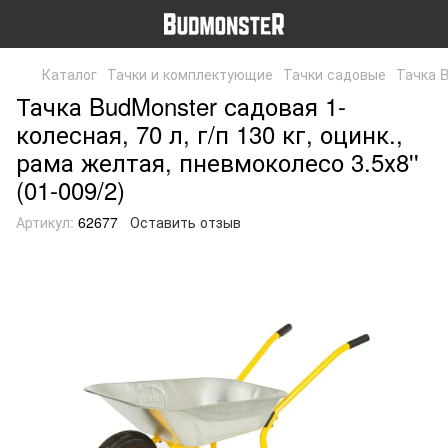
Каталог
Тачки и комплектующие
Тачки садовые
Тачка B
Тачка BudMonster садовая 1-
колесная, 70 л, г/п 130 кг, оцинк.,
рама желтая, пневмоколесо 3.5х8''
(01-009/2)
Артикул:
62677
Оставить отзыв