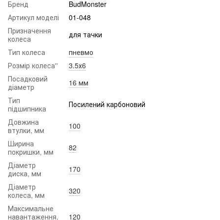
Бренд
BudMonster
Артикул моделі
01-048
Призначення
для тачки
колеса
Тип колеса
пневмо
Розмір колеса''
3.5х6
Посадковий
16 мм
діаметр
Тип
Посилений карбоновий
підшипника
Довжина
100
втулки, мм
Ширина
82
покришки, мм
Діаметр
170
диска, мм
Діаметр
320
колеса, мм
Максимальне
навантаження,
120