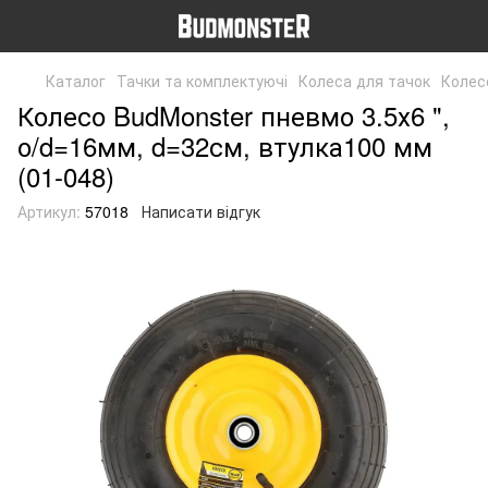
Каталог
Тачки та комплектуючі
Колеса для тачок
Колесо
Колесо BudMonster пневмо 3.5х6 ",
о/d=16мм, d=32см, втулка100 мм
(01-048)
Артикул:
57018
Написати відгук