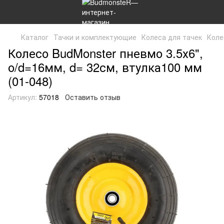
Каталог
Тачки и комплектующие
Колеса для тачек
Коле
Колесо BudMonster пневмо 3.5х6",
о/d=16мм, d= 32см, втулка100 мм
(01-048)
Артикул:
57018
Оставить отзыв