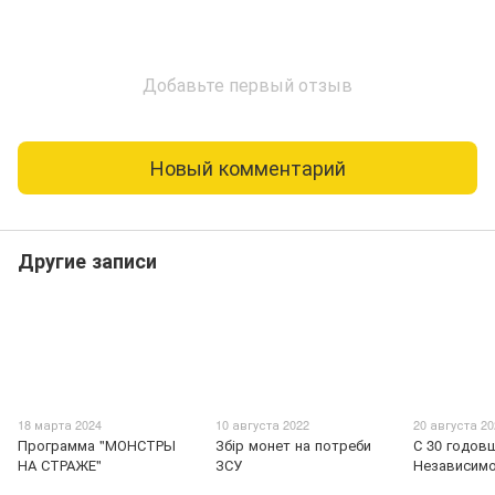
Добавьте первый отзыв
Новый комментарий
Другие записи
18 марта 2024
10 августа 2022
20 августа 2
Программа "МОНСТРЫ
Збір монет на потреби
С 30 годов
НА СТРАЖЕ"
ЗСУ
Независимо