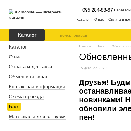
Перейти к основному контенту
095 284-83-67
Перезвон
Каталог
О нас
Оплата и дос
Каталог
Каталог
Главная
Блог
Обновленный
Обновленны
О нас
Оплата и доставка
15 декабря 2020
Обмен и возврат
Друзья! Будм
Контактная информация
останавливае
Схема проезда
новинками! Н
Блог
обновили эле
пен!
Материалы для загрузки