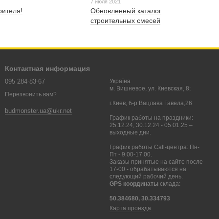
7 июля 2021
оителя!
Обновленный каталог
строительных смесей
Контактная информация
095 284-83-67
Україна
м. Вишневое, ул. Киевская, 8;
Перезвонить вам?
г.Киев, б-р Вацлава Гавела,26
budmonster.ua@ukr.net
График работы на праздники:
25.12.24, 30.12.24 - 05.01.25 –
выходные дни.
График работы Call-центра: Пн-
Пт - 9.00-17.00.
Заказы принятые на сайте после
17-00 - обрабатываются на
следующий рабочий день.
GPS координаты
склада:
50.384680, 30.334793
Карта проезда