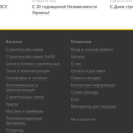
20 августа 2021
6 августа 2021
 ЗСУ
С 30 годовщиной Независимости
С Днем стр
Украины!
Каталог
Клиентам
Строительная химия
Вход в личный кабинет
Строительная химия SelSil
Каталог
Сетки и пленки строительные
О нас
Тачки и комплектующие
Оплата и доставка
Платформы и тележки
Обмен и возврат
Бетономешалки и
Контактная информация
комплектующие
Схема проезда
Строительные смеси
Блог
Краски
Материалы для загрузки
Мастики и праймеры
Теплоизоляционные
Мы в соцсетях
материалы
Рубероид