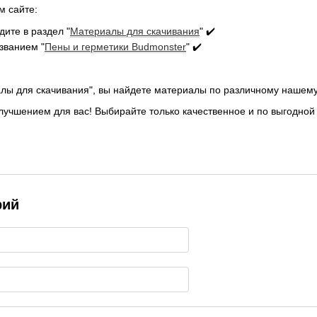
м сайте:
ите в раздел "
Материалы для скачивания
" ✔️
званием "
Пены и герметики Budmonster
" ✔️
алы для скачивания", вы найдете материалы по различному нашему
лучшением для вас! Выбирайте только качественное и по выгодной
рий