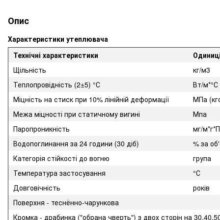
Опис
Характеристики утеплювача
Технічні характеристики
Одиниці
Щільність
кг/м3
Теплопровідність (2±5) °С
Вт/м*°С
Міцність на стиск при 10% лінійній деформації
МПа (кг
Межа міцності при статичному вигині
Мпа
Паропроникність
мг/м*г*
Водопоглинання за 24 години (30 діб)
% за об
Категорія стійкості до вогню
група
Температура застосування
°С
Довговічність
років
Поверхня - теснённо-чарункова
Кромка - драбинка ("обрана чверть") з двох сторін на 30,40,5