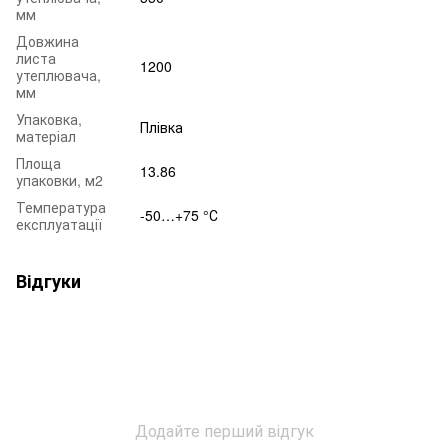
мм
Довжина
листа
1200
утеплювача,
мм
Упаковка,
Плівка
матеріал
Площа
13.86
упаковки, м2
Температура
-50…+75 °С
експлуатації
Відгуки
Додайте перший відгук