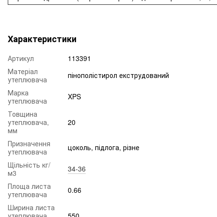
Характеристики
Артикул
113391
Матеріал
пінополістирол екструдований
утеплювача
Марка
XPS
утеплювача
Товщина
утеплювача,
20
мм
Призначення
цоколь, підлога, різне
утеплювача
Щільність кг/
34-36
м3
Площа листа
0.66
утеплювача
Ширина листа
утеплювача,
550