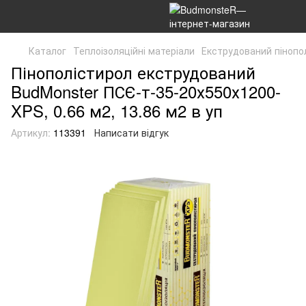
Каталог
Теплоізоляційні матеріали
Екструдований пінопо
Пінополістирол екструдований
BudMonster ПСЄ-т-35-20х550х1200-
XPS, 0.66 м2, 13.86 м2 в уп
Артикул:
113391
Написати відгук