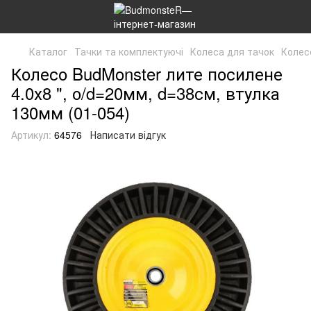
Каталог
Тачки та комплектуючі
Колеса для тачок
Колесо
Колесо BudMonster лите посилене
4.0х8 ", о/d=20мм, d=38см, втулка
130мм (01-054)
Артикул:
64576
Написати відгук