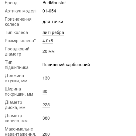
Бренд
BudMonster
Артикул моделі
01-054
Призначення
для тачки
колеса
Тип колеса
литі ребра
Розмір колеса''
4.0х8
Посадковий
20 мм
діаметр
Тип
Посилений карбоновий
підшипника
Довжина
130
втулки, мм
Ширина
80
покришки, мм
Діаметр
225
диска, мм
Діаметр
380
колеса, мм
Максимальне
навантаження,
200