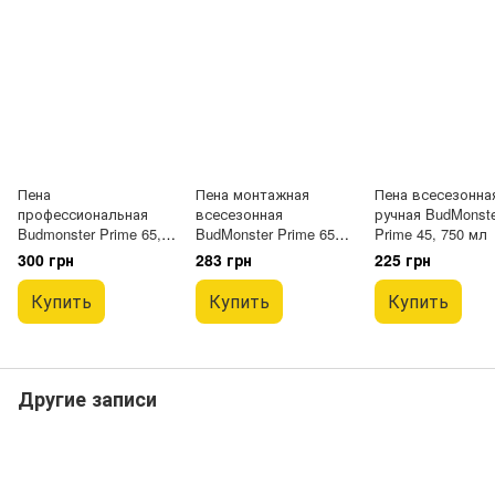
Пена
Пена монтажная
Пена всесезонна
профессиональная
всесезонная
ручная BudMonste
Budmonster Prime 65,
BudMonster Prime 65
Prime 45, 750 мл
840 мл, 980 г
профессиональная,
300 грн
283 грн
225 грн
840 мл
Купить
Купить
Купить
Другие записи