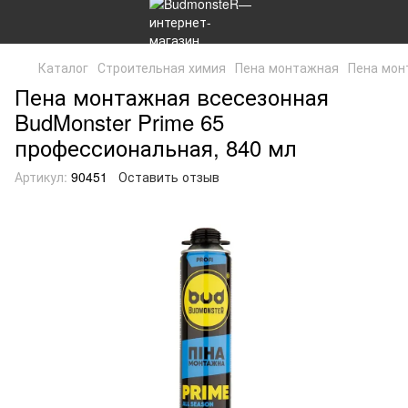
Каталог
Строительная химия
Пена монтажная
Пена мон
Пена монтажная всесезонная
BudMonster Prime 65
профессиональная, 840 мл
Артикул:
90451
Оставить отзыв