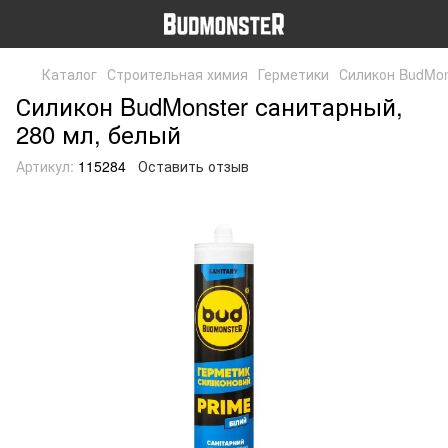
Каталог
Строительная химия
Герметики
Силикон BudMon
Силикон BudMonster санитарный,
280 мл, белый
Артикул:
115284
Оставить отзыв