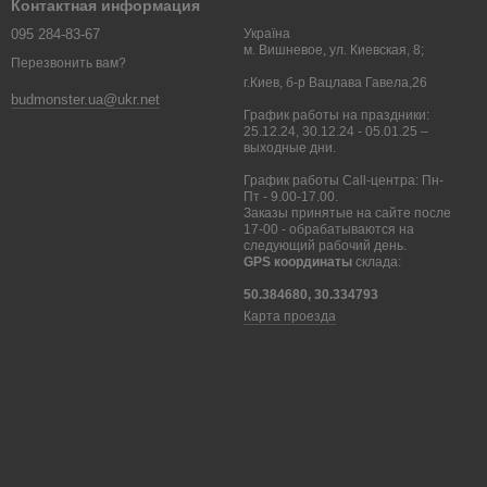
Контактная информация
095 284-83-67
Україна
м. Вишневое, ул. Киевская, 8;
Перезвонить вам?
г.Киев, б-р Вацлава Гавела,26
budmonster.ua@ukr.net
График работы на праздники:
25.12.24, 30.12.24 - 05.01.25 –
выходные дни.
График работы Call-центра: Пн-
Пт - 9.00-17.00.
Заказы принятые на сайте после
17-00 - обрабатываются на
следующий рабочий день.
GPS координаты
склада:
50.384680, 30.334793
Карта проезда