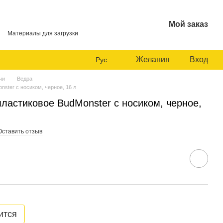
Мой заказ
Материалы для загрузки
Желания
Вход
Рус
чи
Ведра
ster с носиком, черное, 16 л
ластиковое BudMonster с носиком, черное,
Оставить отзыв
ится