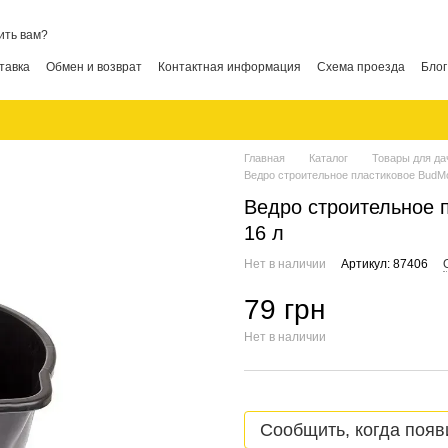
ить вам?
тавка
Обмен и возврат
Контактная информация
Схема проезда
Блог
Главная
Каталог
Товары для да
Ведро строительное пластиковое BudMon
Ведро строительное п
16 л
Нет в наличии
Артикул: 87406
79 грн
Нет в наличии
Сообщить, когда появ