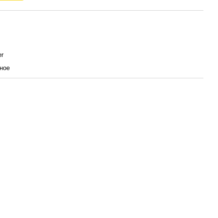
r
ное