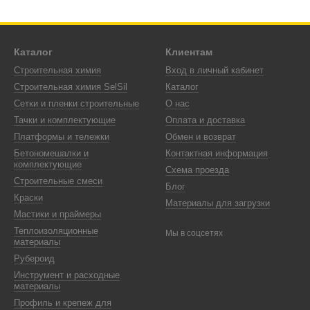
Каталог
Клиентам
Строительная химия
Вход в личный кабинет
Строительная химия SelSil
Каталог
Сетки и пленки строительные
О нас
Тачки и комплектующие
Оплата и доставка
Платформы и тележки
Обмен и возврат
Бетономешалки и
Контактная информация
комплектующие
Схема проезда
Строительные смеси
Блог
Краски
Материалы для загрузки
Мастики и праймеры
Теплоизоляционные
Мы в соцсетях
материалы
Рубероид
Инструмент и расходные
материалы
Профиль и крепеж для