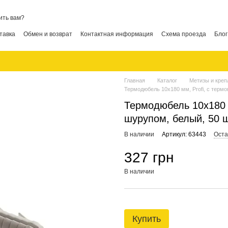
ить вам?
тавка
Обмен и возврат
Контактная информация
Схема проезда
Блог
Главная
Каталог
Метизы и креп
Термодюбель 10х180 мм, Profi, с терм
Термодюбель 10х180 м
шурупом, белый, 50 
В наличии
Артикул: 63443
Оста
327 грн
В наличии
Купить