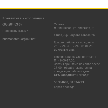
Контактная информация
095 284-83-67
Україна
м. Вишневое, ул. Киевская, 8;
Перезвонить вам?
г.Киев, б-р Вацлава Гавела,26
budmonster.ua@ukr.net
График работы на праздники:
25.12.24, 30.12.24 - 05.01.25 –
выходные дни.
График работы Call-центра: Пн-
Пт - 9.00-17.00.
Заказы принятые на сайте после
17-00 - обрабатываются на
следующий рабочий день.
GPS координаты
склада:
50.384680, 30.334793
Карта проезда