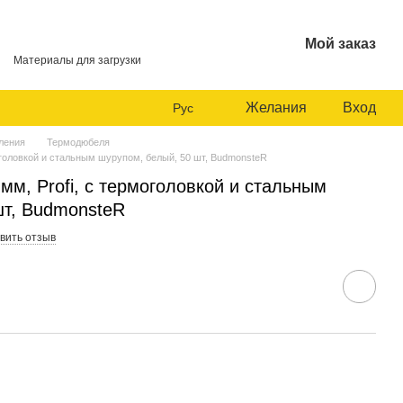
Мой заказ
Материалы для загрузки
Желания
Вход
Рус
ления
Термодюбеля
оголовкой и стальным шурупом, белый, 50 шт, BudmonsteR
м, Profi, с термоголовкой и стальным
шт, BudmonsteR
вить отзыв