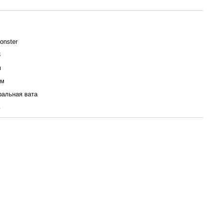
onster
3
м
мм
ральная вата
ь