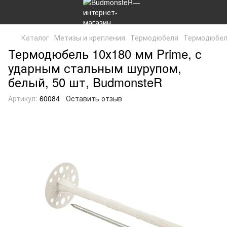
Каталог
Метизы и крепления
Термодюбеля
Термодюбель
Термодюбель 10х180 мм Prime, с
ударным стальным шурупом,
белый, 50 шт, BudmonsteR
Артикул:
60084
Оставить отзыв