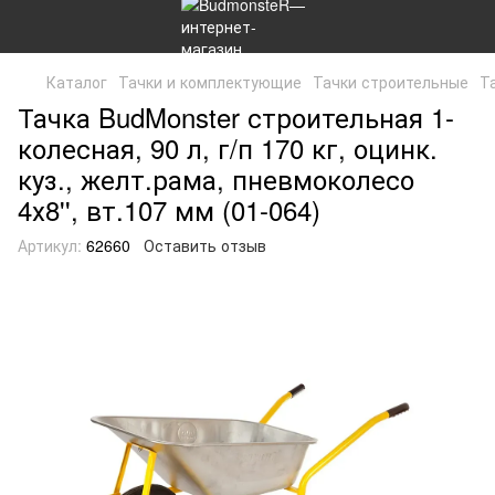
Каталог
Тачки и комплектующие
Тачки строительные
Та
Тачка BudMonster строительная 1-
колесная, 90 л, г/п 170 кг, оцинк.
куз., желт.рама, пневмоколесо
4х8'', вт.107 мм (01-064)
Артикул:
62660
Оставить отзыв