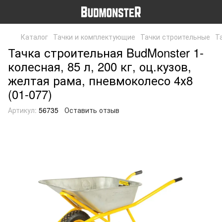
Каталог
Тачки и комплектующие
Тачки строительные
Т
Тачка строительная BudMonster 1-
колесная, 85 л, 200 кг, оц.кузов,
желтая рама, пневмоколесо 4х8
(01-077)
Артикул:
56735
Оставить отзыв