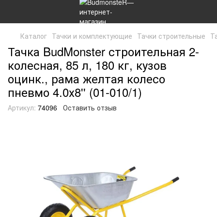
Каталог
Тачки и комплектующие
Тачки строительные
Та
Тачка BudMonster строительная 2-
колесная, 85 л, 180 кг, кузов
оцинк., рама желтая колесо
пневмо 4.0х8'' (01-010/1)
Артикул:
74096
Оставить отзыв