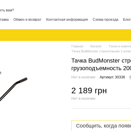
ить вам?
тавка
Обмен и возврат
Контактная информация
Схема проезда
Блог
Главная
Каталог
Тачки и комп
Тачка BudMonster строительная 1-колес
Тачка BudMonster стр
грузоподъемность 200
Нет в наличии
Артикул: 30336
2 189 грн
Нет в наличии
Сообщить, когда появ