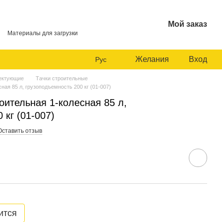
Мой заказ
Материалы для загрузки
Желания
Вход
Рус
лектующие
Тачки строительные
ная 85 л, грузоподъемность 200 кг (01-007)
оительная 1-колесная 85 л,
 кг (01-007)
Оставить отзыв
ится