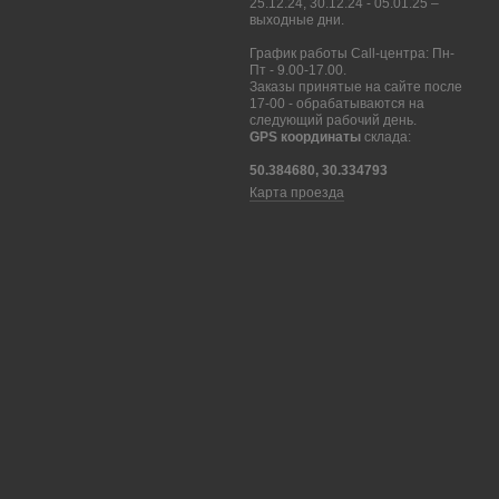
25.12.24, 30.12.24 - 05.01.25 –
выходные дни.
График работы Call-центра: Пн-
Пт - 9.00-17.00.
Заказы принятые на сайте после
17-00 - обрабатываются на
следующий рабочий день.
GPS координаты
склада:
50.384680, 30.334793
Карта проезда