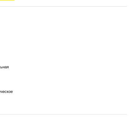
льная
ческое