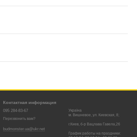
Контактная информация
095 284-83-67
Україна
м. Вишневое, ул. Киевская, 8;
Перезвонить вам?
г.Киев, б-р Вацлава Гавела,26
budmonster.ua@ukr.net
График работы на праздники: