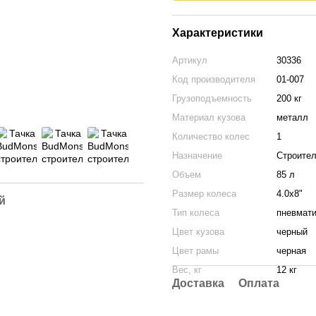
Характеристики
Артикул
30336
Код производителя
01-007
Грузоподъемность
200 кг
Материал кузова
металл
Количество колес
1
Назначение
Строите
Объем
85 л
Размер колеса
4.0х8"
й
Тип колеса
пневмати
Цвет кузова
черный
Цвет рамы
черная
Вес, кг
12 кг
Доставка
Оплата