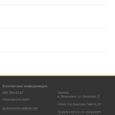
Контактная информация
095 284-83-67
Україна
м. Вишневое, ул. Киевская, 8;
Перезвонить вам?
г.Киев, б-р Вацлава Гавела,26
budmonster.ua@ukr.net
График работы на праздники: