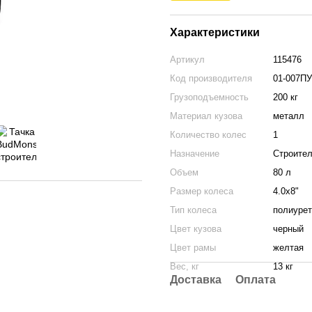
Характеристики
Артикул
115476
Код производителя
01-007ПУ
Грузоподъемность
200 кг
Материал кузова
металл
Количество колес
1
Назначение
Строите
Объем
80 л
Размер колеса
4.0х8"
Тип колеса
полиурет
Цвет кузова
черный
Цвет рамы
желтая
Вес, кг
13 кг
Доставка
Оплата