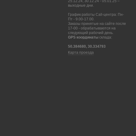
25.12.24, 30.12.24 - 05.01.25 –
выходные дни.
График работы Call-центра: Пн-
Пт - 9.00-17.00.
Заказы принятые на сайте после
17-00 - обрабатываются на
следующий рабочий день.
GPS координаты
склада:
50.384680, 30.334793
Карта проезда