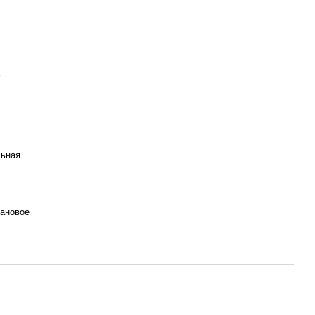
льная
ановое