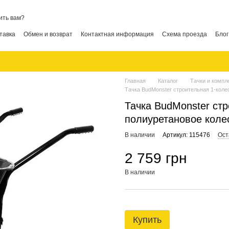
ить вам?
тавка
Обмен и возврат
Контактная информация
Схема проезда
Блог
Главная
Каталог
Тачки и комп
Тачка BudMonster строительная 1-колес
Тачка BudMonster стр
полиуретановое коле
В наличии
Артикул: 115476
Ост
2 759 грн
В наличии
Купить