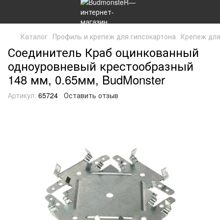
Каталог
Профиль и крепеж для гипсокартона
Крепеж для
Соединитель Краб оцинкованный
одноуровневый крестообразный
148 мм, 0.65мм, BudMonster
Артикул:
65724
Оставить отзыв