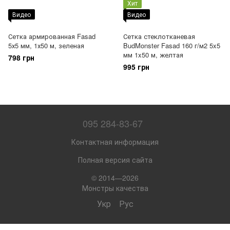
Хит
Видео
Видео
Сетка армированная Fasad
Сетка стеклотканевая
5х5 мм, 1х50 м, зеленая
BudMonster Fasad 160 г/м2 5x5
мм 1x50 м, желтая
798 грн
995 грн
095 284-83-67
Контактная информация
Полная версия сайта
© 2014—2026
Монстры качества
Укр
Рус