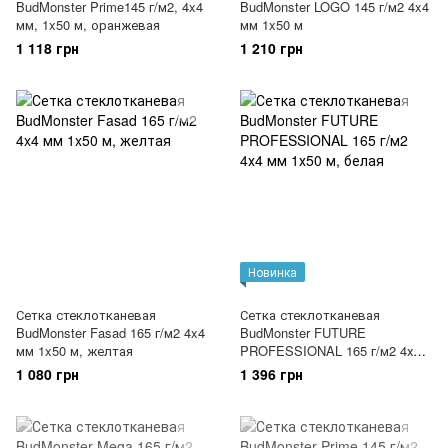
BudMonster Prime145 г/м2, 4x4
BudMonster LOGO 145 г/м2 4x4
мм, 1x50 м, оранжевая
мм 1x50 м
1 118 грн
1 210 грн
Новинка
Сетка стеклотканевая
Сетка стеклотканевая
BudMonster Fasad 165 г/м2 4x4
BudMonster FUTURE
мм 1x50 м, желтая
PROFESSIONAL 165 г/м2 4х4
мм 1х50 м, белая
1 080 грн
1 396 грн