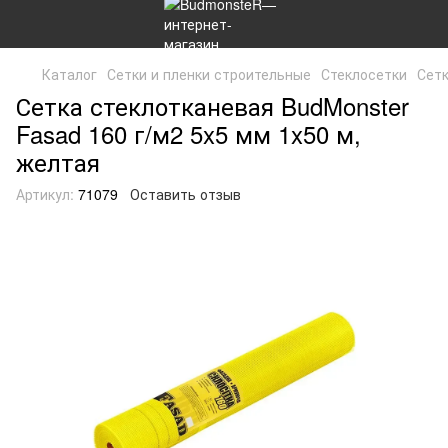
Каталог
Сетки и пленки строительные
Стеклосетки
Сетк
Сетка стеклотканевая BudMonster
Fasad 160 г/м2 5x5 мм 1x50 м,
желтая
Артикул:
71079
Оставить отзыв