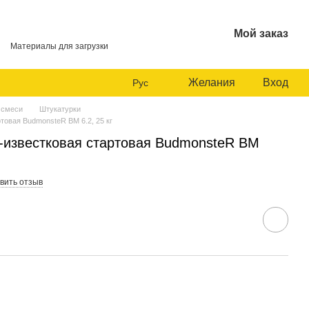
Мой заказ
Материалы для загрузки
Желания
Вход
Рус
 смеси
Штукатурки
товая BudmonsteR BM 6.2, 25 кг
-известковая стартовая BudmonsteR BM
вить отзыв