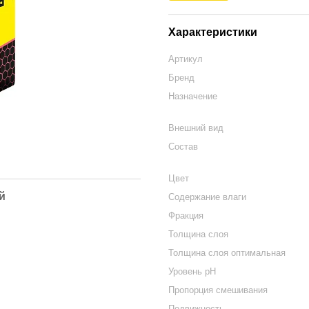
Характеристики
Артикул
Бренд
Назначение
Внешний вид
Состав
Цвет
й
Содержание влаги
Фракция
Толщина слоя
Толщина слоя оптимальная
Уровень pH
Пропорция смешивания
Подвижность