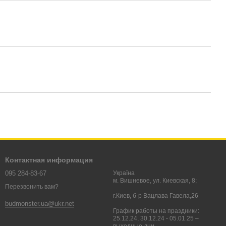
Контактная информация
095 284-83-67
Україна
м. Вишневое, ул. Киевская, 8;
Перезвонить вам?
г.Киев, б-р Вацлава Гавела,26
budmonster.ua@ukr.net
График работы на праздники:
25.12.24, 30.12.24 - 05.01.25 –