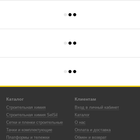
Каталог
Клиентам
Строительная химия
Вход в личный кабинет
Строительная химия SelSil
Каталог
Сетки и пленки строительные
О нас
Тачки и комплектующие
Оплата и доставка
Платформы и тележки
Обмен и возврат