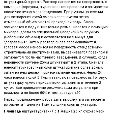
штукатурный агрегат. Раствор наносится на поверхность с
помощью форсунки, выравнивается правилом и затирается
после частичного затвердевания. При ручном нанесении
для затворения сухой смеси используется четко
отмеренный объем чистой прохладной воды. Смесь
засыпается в воду и тщательно размешивается с помощью
миксера, дрели со специальной насадкой или вручную
(небольшие объемы) и оставляется на 5 минут для
"дозревания". Затем раствор снова перемешивается.
Готовая масса наносится на поверхность стандартными
строительными инструментами, выравнивается правилом и
затирается после частичного тверднення. В случаях, когда
неровности крупнее 25мм штукатурят в 2 этапа. Сначала
наносят грунтовочный слой штукатурки (не более 25мм),
затем на нем делают горизонтальные насечки. Через 24
часа наносят слой 5-7мм и затирают поверхность. Готовую
штукатурку нужно периодически увлажнять в течение 2
суток. Все приведенные рекомендации актуальны при
влажности не более 60% и температуре +20.
Перед продолжением работ дать высохнуть и затвердеть
из расчета 1 день на 1 мм толщины слоя штукатурки.
Площадь оштукатуривания с 1 мешка 25 кг
сухой смеси