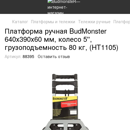
Каталог
Платформы и тележки
Тележки ручные
Платфор
Платформа ручная BudMonster
640х390х60 мм, колесо 5'',
грузоподъемность 80 кг, (HT1105)
Артикул:
88395
Оставить отзыв