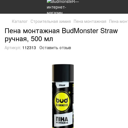
Каталог
Строительная химия
Пена монтажная
Пена мон
Пена монтажная BudMonster Straw
ручная, 500 мл
Артикул:
112313
Оставить отзыв