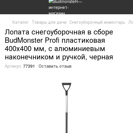
Каталог
Товары для дачи
Снегоуборочный инвентарь
Ло
Лопата снегоуборочная в сборе
BudMonster Profi пластиковая
400х400 мм, с алюминиевым
наконечником и ручкой, черная
Артикул:
77391
Оставить отзыв