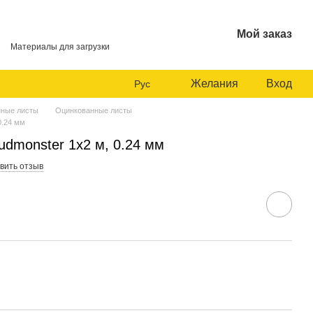
Мой заказ
Материалы для загрузки
Желания
Вход
Рус
ные листы
Оцинкованные листы
0.24 мм
udmonster 1x2 м, 0.24 мм
вить отзыв