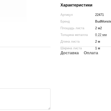
Характеристики
Артикул
22471
Бренд
BudMonste
Площадь листа
2 м2
Толщина металла
0.22 мм
Длина листа
2 м
Ширина листа
1 м
Доставка
Оплата