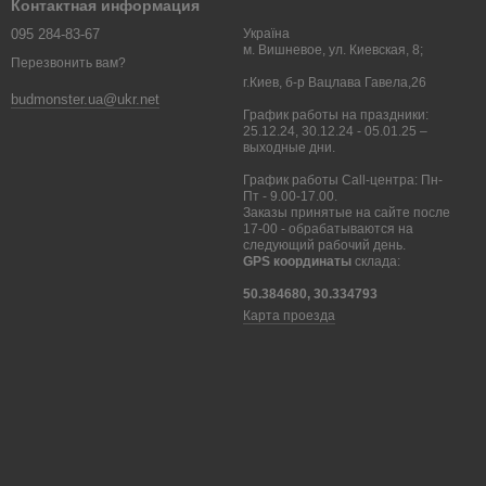
Контактная информация
095 284-83-67
Україна
м. Вишневое, ул. Киевская, 8;
Перезвонить вам?
г.Киев, б-р Вацлава Гавела,26
budmonster.ua@ukr.net
График работы на праздники:
25.12.24, 30.12.24 - 05.01.25 –
выходные дни.
График работы Call-центра: Пн-
Пт - 9.00-17.00.
Заказы принятые на сайте после
17-00 - обрабатываются на
следующий рабочий день.
GPS координаты
склада:
50.384680, 30.334793
Карта проезда