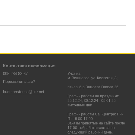
Контактная информация
095 284-83-67
Україна
м. Вишневое, ул. Киевская, 8;
Перезвонить вам?
г.Киев, б-р Вацлава Гавела,26
budmonster.ua@ukr.net
График работы на праздники:
25.12.24, 30.12.24 - 05.01.25 –
выходные дни.
График работы Call-центра: Пн-
Пт - 9.00-17.00.
Заказы принятые на сайте после
17-00 - обрабатываются на
следующий рабочий день.