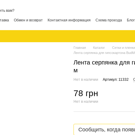
ить вам?
тавка
Обмен и возврат
Контактная информация
Схема проезда
Блог
Главная
Каталог
Сетки и пленк
Лента серпянка для гипсокартона BudMo
Лента серпянка для г
м
Нет в наличии
Артикул: 11332
78 грн
Нет в наличии
Сообщить, когда появ