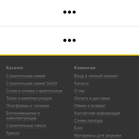
Каталог
Клиентам
Строительная химия
Вход в личный кабинет
Строительная химия SelSil
Каталог
Сетки и пленки строительные
О нас
Тачки и комплектующие
Оплата и доставка
Платформы и тележки
Обмен и возврат
Бетономешалки и
Контактная информация
комплектующие
Схема проезда
Строительные смеси
Блог
Краски
Материалы для загрузки