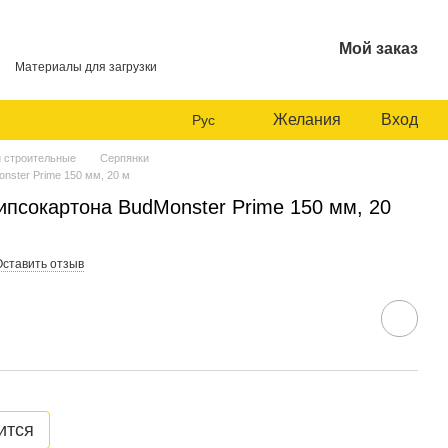
Мой заказ
Материалы для загрузки
Желания
Вход
Рус
и строительные
Серпянки
nster Prime 150 мм, 20 м
ипсокартона BudMonster Prime 150 мм, 20
Оставить отзыв
ится