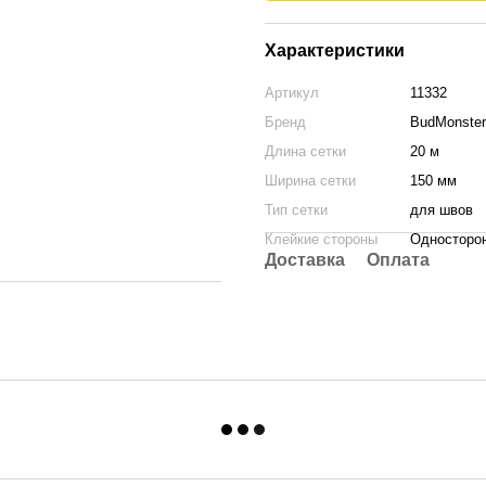
Характеристики
Артикул
11332
Бренд
BudMonster
Длина сетки
20 м
Ширина сетки
150 мм
Тип сетки
для швов
Клейкие стороны
Односторо
Доставка
Оплата