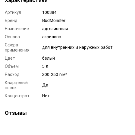
Характеристики
Артикул
100384
Бренд
BudMonster
Назначение
адгезионная
Основа
акрилова
Сфера
для внутренних и наружных работ
применения
Цвет
белый
Объем
5 л
Расход
200-250 г/м²
Кварцевый
Да
песок
Концентрат
Нет
Отзывы