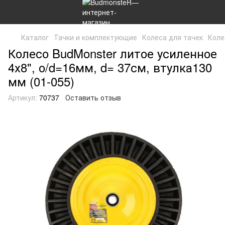
Каталог
Тачки и комплектующие
Колеса для тачек
Коле
Колесо BudMonster литое усиленное
4х8", о/d=16мм, d= 37см, втулка130
мм (01-055)
Артикул:
70737
Оставить отзыв