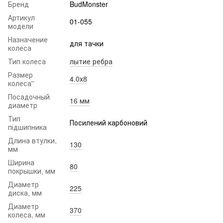
Бренд
BudMonster
Артикул
01-055
модели
Назначение
для тачки
колеса
Тип колеса
лытие ребра
Размер
4.0х8
колеса''
Посадочный
16 мм
диаметр
Тип
Посилений карбоновий
підшипника
Длина втулки,
130
мм
Ширина
80
покрышки, мм
Диаметр
225
диска, мм
Диаметр
370
колеса, мм