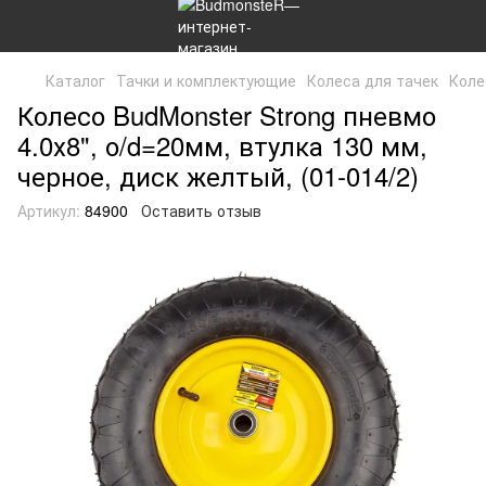
Каталог
Тачки и комплектующие
Колеса для тачек
Коле
Колесо BudMonster Strong пневмо
4.0х8", о/d=20мм, втулка 130 мм,
черное, диск желтый, (01-014/2)
Артикул:
84900
Оставить отзыв