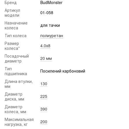
Бренд
BudMonster
Артикул
01-058
модели
Назначение
для тачки
колеса
Тип колеса
полиуретан
Размер
4.0х8
колеса''
Посадочный
20 мм
диаметр
Тип
Посилений карбоновий
підшипника
Длина втулки,
130
мм
Диаметр
225
диска, мм
Диаметр
390
колеса, мм
Максимальная
200
нагрузка, кг