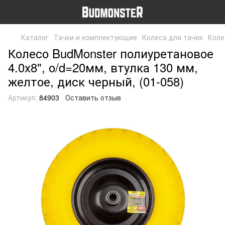
Каталог
Тачки и комплектующие
Колеса для тачек
Коле
Колесо BudMonster полиуретановое
4.0х8", о/d=20мм, втулка 130 мм,
желтое, диск черный, (01-058)
Артикул:
84903
Оставить отзыв