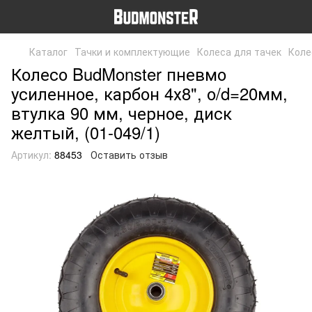
Каталог
Тачки и комплектующие
Колеса для тачек
Коле
Колесо BudMonster пневмо
усиленное, карбон 4х8", о/d=20мм,
втулка 90 мм, черное, диск
желтый, (01-049/1)
Артикул:
88453
Оставить отзыв