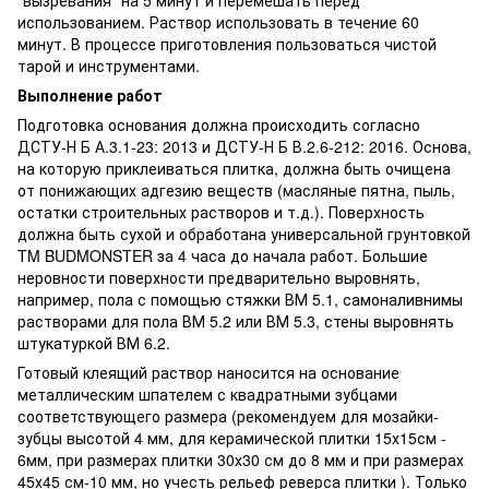
использованием. Раствор использовать в течение 60
минут. В процессе приготовления пользоваться чистой
тарой и инструментами.
Выполнение работ
Подготовка основания должна происходить согласно
ДСТУ-Н Б А.3.1-23: 2013 и ДСТУ-Н Б В.2.6-212: 2016. Основа,
на которую приклеиваться плитка, должна быть очищена
от понижающих адгезию веществ (масляные пятна, пыль,
остатки строительных растворов и т.д.). Поверхность
должна быть сухой и обработана универсальной грунтовкой
TM BUDMONSTER за 4 часа до начала работ. Большие
неровности поверхности предварительно выровнять,
например, пола с помощью стяжки ВМ 5.1, самоналивнимы
растворами для пола ВМ 5.2 или ВМ 5.3, стены выровнять
штукатуркой ВМ 6.2.
Готовый клеящий раствор наносится на основание
металлическим шпателем с квадратными зубцами
соответствующего размера (рекомендуем для мозайки-
зубцы высотой 4 мм, для керамической плитки 15х15см -
6мм, при размерах плитки 30х30 см до 8 мм и при размерах
45х45 см-10 мм, но учесть рельеф реверса плитки ). Только