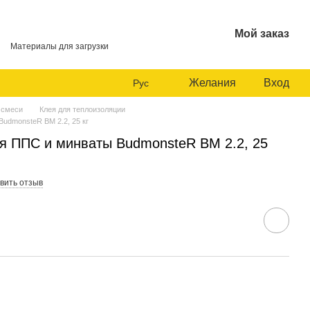
Мой заказ
Материалы для загрузки
Желания
Вход
Рус
 смеси
Клея для теплоизоляции
udmonsteR BM 2.2, 25 кг
я ППС и минваты BudmonsteR BM 2.2, 25
вить отзыв