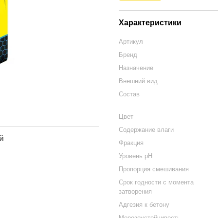
Характеристики
Артикул
Бренд
Назначение
Внешний вид
Состав
Цвет
Содержание влаги
й
Фракция
Уровень pH
Пропорция смешивания
Срок годности с момента
затворения
Адгезия к бетону
Морозоустойчивость