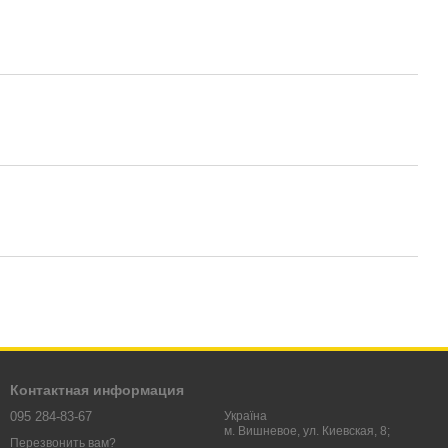
Контактная информация
095 284-83-67
Україна
м. Вишневое, ул. Киевская, 8;
Перезвонить вам?