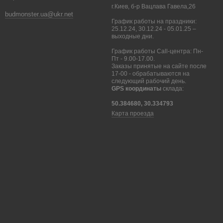
г.Киев, б-р Вацлава Гавела,26
budmonster.ua@ukr.net
График работы на праздники:
25.12.24, 30.12.24 - 05.01.25 –
выходные дни.
График работы Call-центра: Пн-
Пт - 9.00-17.00.
Заказы принятые на сайте после
17-00 - обрабатываются на
следующий рабочий день.
GPS координаты
склада:
50.384680, 30.334793
Карта проезда