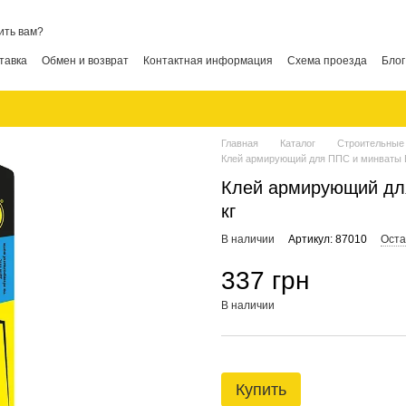
ить вам?
тавка
Обмен и возврат
Контактная информация
Схема проезда
Блог
Главная
Каталог
Строительные
Клей армирующий для ППС и минваты B
Клей армирующий дл
кг
В наличии
Артикул: 87010
Оста
337 грн
В наличии
Купить