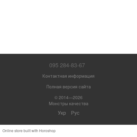
095 284-83-67
Контактная информация
Полная версия сайта
© 2014—2026
Монстры качества
Укр
Рус
Online store built with Horoshop