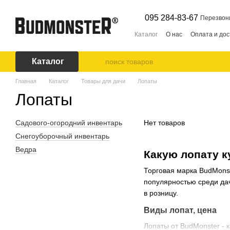
Перейти к основному контенту
095 284-83-67
Перезвон
Каталог
О нас
Оплата и дос
Каталог
Главная
Каталог
Товары для дачи
Лопаты
Лопаты
Садового-огородний инвентарь
Нет товаров
Снегоуборочный инвентарь
Ведра
Какую лопату к
Торговая марка BudMonste
популярностью среди дач
в розницу.
Виды лопат, цена
Лопаты от BudMonster - 