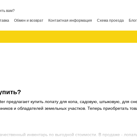
ить вам?
тавка
Обмен и возврат
Контактная информация
Схема проезда
Блог
упить?
r предлагает купить лопату для копа, садовую, штыковую, для снег
ников и обладателей земельных участков. Теперь приобретать тов
качественный инвентарь по выгодной стоимости. В продаже - лопа