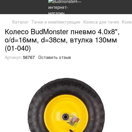
Каталог
Тачки и комплектующие
Колеса для тачек
Коле
Колесо BudMonster пневмо 4.0х8",
о/d=16мм, d=38см, втулка 130мм
(01-040)
Артикул:
56767
Оставить отзыв